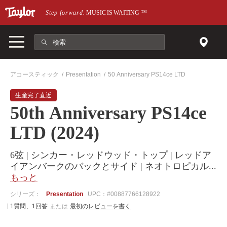
メインページにスキップ
Step forward.
MUSIC IS WAITING
™
アコースティック
Presentation
50 Anniversary PS14ce LTD
生産完了直近
50th Anniversary PS14ce
LTD (2024)
6弦 | シンカー・レッドウッド・トップ | レッドア
イアンバークのバックとサイド | ネオトロピカル
...
もっと
シリーズ：
Presentation
UPC：#00887766128922
1質問、1回答
または
最初のレビューを書く