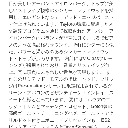
目が美しいアーバン・アイロンバーク、トップに美
しいストライプ模様のシンカー・レッドウッドを採
用し、エレガントなシェーデッド・エッジバースト
で仕上げられています。 Taylorの環境に配慮した木
材調達プログラムを通じて採取されたアーバン・ア
イロンバークはバランスが非常に良く、まるでピア
ノのような高品格なサウンド。それにシダーにも似
た、パワーと温かみのあるシンカー・レッドウッ
ド・トップが加わります。 内部にはV-Classブレー
シングが採用されており、音量とサステインが向
上。真に頂点にふさわしい音色が実現します。 ま
たこのリミテッド・モデルの指板、ヘッド、ブリッ
ジはPresentationシリーズに限定採用されているグ
リーン・アバロンのビザンティーン・インレイ・ス
イート仕様となっています。 更には、パウアのエ
ッジ・トリムとマッチング・ロゼット、Gotoh製の
高級ゴールド・チューニングペグ、ゴールド・アク
リルドット付きエボニー・ブリッジピンも。 ES2
ピックアップ・システムとTaylorSenseギター・ヘ