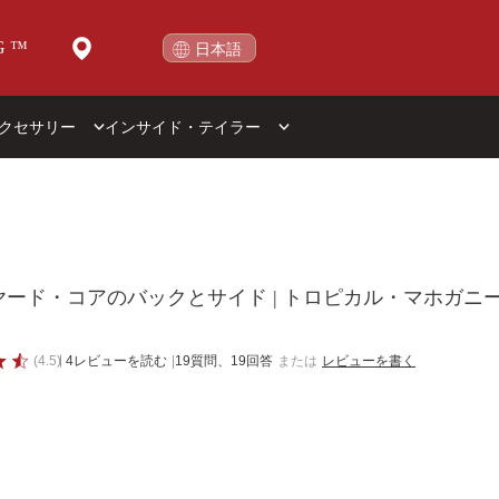
G
™
日本語
English
クセサリー
インサイド・テイラー
ト
セラー
シェイプ別
もっと詳しく
シリーズ別
エレ
Baby
Baby Taylor
74年頃
New
ー向
Big Baby
Big Baby
ヤード・コアのバックとサイド | トロピカル・マホガニー・ネ
GS Mini
GS Mini
Grand Concert
Academy
(4.5)
4レビューを読む
|
19質問、19回答
または
レビューを書く
Grand Auditorium
100
Dreadnought
200
Grand Pacific
300
Grand Symphony
400
Grand Orchestra
500