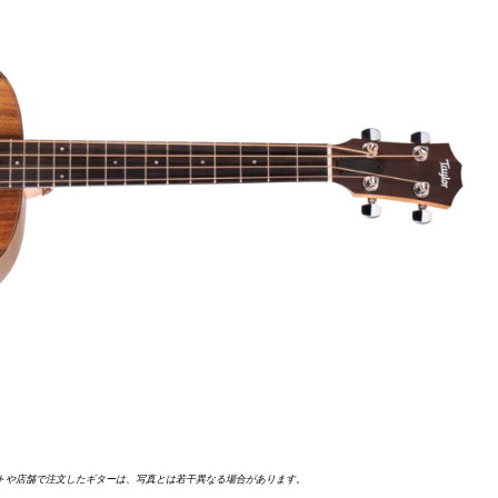
すべて見る >
600
700
800
900
Koa
Presentation
すべて見る >
ッシュなギター
ご購入
イトや店舗で注文したギターは、写真とは若干異なる場合があります。