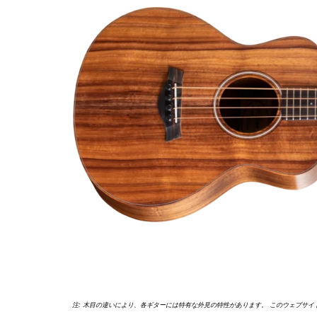
評
価
T5zエレクトリックギタ
ーについて
Circa 74 Ampのご紹介
スタイリ
ケースの
注: 木目の違いにより、各ギターには特有な外見の特性があります。 このウェブサ