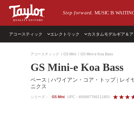
メインページにスキップ
Step forward.
MUSIC IS WAITIN
アコースティック
エレクトリック
カスタムモデル
ギア＆ア
特集
シリーズ別
カテゴリー別
インサイド・テイラー
タイプ別
ショッピングサポー
ベスト
アコースティック
GS Mini
GS Mini-e Koa Bass
GS Mini-e Koa Bass
Taylorのラインナップ
T5z
ケア用品
サステナビリティ
左利き用
アコースティックギターと
クトリックギター：ビギナ
アコースティックNewモデル
すべて >
ピック
ブログ
6弦
けアドバイス
ベース | ハワイアン・コア・トップ | レイ
アコースティックギターの特徴
各種パーツ
Wood&Steel 物語
トラベル / スモールサイズ
ニクス
すべて見る >
弦
登録
12弦
4.5
シリーズ：
GS Mini
UPC：#00887766111801
チューナー
ナイロン弦
特集
の
すべての商品 >
12-フレット
う
ベース
ち
すべて見る >
5
特集
の