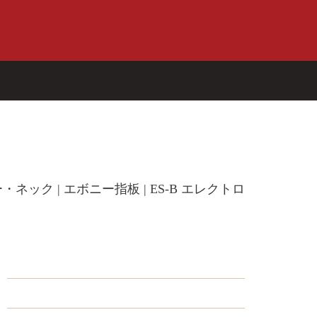
コレクション別
ゴールドレベル
New
Builder's Edition
New
ック | エボニー指板 | ES-B エレクトロ