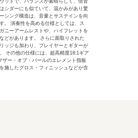
ウッドで、バランスが素晴らしく、倍音
はシダーにも似ていて、温かみがあり驚
sブレーシング構造は、音量とサステインを向
す。 演奏性を高める仕様としては、ス
ガニーアームレストや、ハイフレットを
などがあります。 さらに面取りされた
リッジも加わり、プレイヤーとギターが
 その他の仕様には、超高精度18:1ギア
ル＆マザー・オブ・パールのエレメント指板
を施したグロス・フィニッシュなどが含