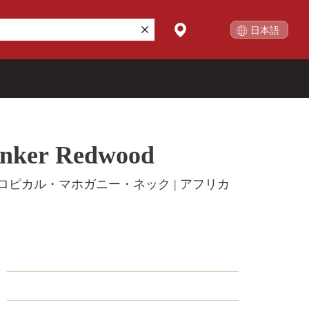
日本語
English
コレクション別
Sinker Redwood
ゴールドレベル
New
Builder's Edition
New
トロピカル・マホガニー・ネック | アフリカ