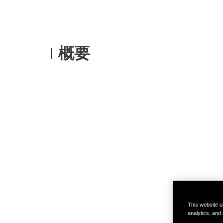
概要
This website ut
analytics, and