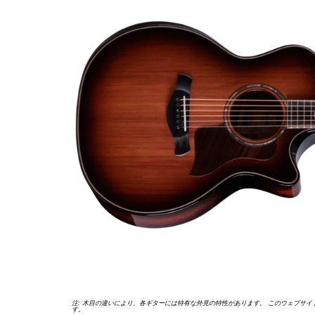
特集
T5zエレクトリックギタ
ーについて
Circa 74 Ampのご紹介
スタイリ
ケースの
注: 木目の違いにより、各ギターには特有な外見の特性があります。 このウェブサ
す。