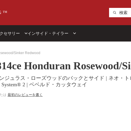
G
™
クセサリー
インサイド・テイラー
ト
セラー
シェイプ別
もっと詳しく
シリーズ別
Rosewood/Sinker Redwood
n 814ce Honduran Rosewood/
エレ
Baby
Baby Taylor
600
74年頃
New
ー向
Big Baby
Big Baby
700
 ホンジュラス・ローズウッドのバックとサイド | ネオ・
GS Mini
GS Mini
800
 System® 2 | ベベルド・カッタウェイ
Grand Concert
Academy
900
たは
最初のレビューを書く
Grand Auditorium
100
Koa
Dreadnought
200
Presentation
Grand Pacific
300
すべて見る >
Grand Symphony
400
Grand Orchestra
500