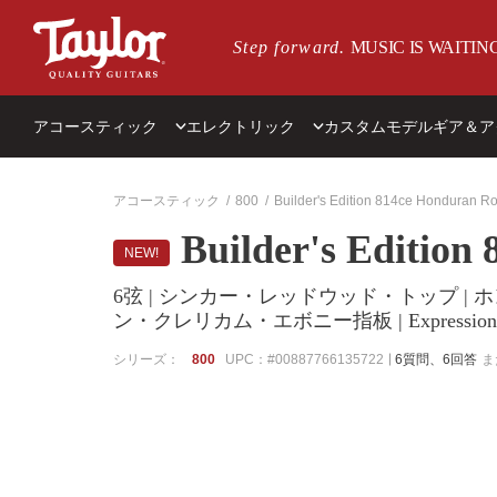
メインページにスキップ
Step forward.
MUSIC IS WAITIN
アコースティック
エレクトリック
カスタムモデル
ギア＆ア
特集
シリーズ別
カテゴリー別
インサイド・テイラー
タイプ別
ショッピングサポー
ベスト
アコースティック
800
Builder's Edition 814ce Honduran 
Builder's Editio
Taylorのラインナップ
T5z
ケア用品
サステナビリティ
左利き用
アコースティックギターと
NEW!
クトリックギター：ビギナ
アコースティックNewモデル
すべて >
ピック
ブログ
6弦
けアドバイス
6弦 | シンカー・レッドウッド・トップ |
アコースティックギターの特徴
各種パーツ
Wood&Steel 物語
トラベル / スモールサイズ
ン・クレリカム・エボニー指板 | Expression
すべて見る >
弦
登録
12弦
シリーズ：
800
UPC：#00887766135722
6質問、6回答
ま
チューナー
ナイロン弦
特集
すべての商品 >
12-フレット
ベース
すべて見る >