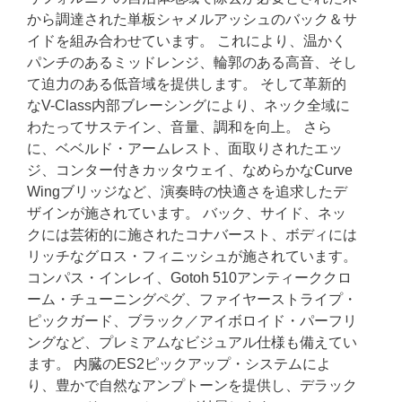
から調達された単板シャメルアッシュのバック＆サ
イドを組み合わせています。 これにより、温かく
パンチのあるミッドレンジ、輪郭のある高音、そし
て迫力のある低音域を提供します。 そして革新的
なV-Class内部ブレーシングにより、ネック全域に
わたってサステイン、音量、調和を向上。 さら
に、ベベルド・アームレスト、面取りされたエッ
ジ、コンター付きカッタウェイ、なめらかなCurve
Wingブリッジなど、演奏時の快適さを追求したデ
ザインが施されています。 バック、サイド、ネッ
クには芸術的に施されたコナバースト、ボディには
リッチなグロス・フィニッシュが施されています。
コンパス・インレイ、Gotoh 510アンティーククロ
ーム・チューニングペグ、ファイヤーストライプ・
ピックガード、ブラック／アイボロイド・パーフリ
ングなど、プレミアムなビジュアル仕様も備えてい
ます。 内臓のES2ピックアップ・システムによ
り、豊かで自然なアンプトーンを提供し、デラック