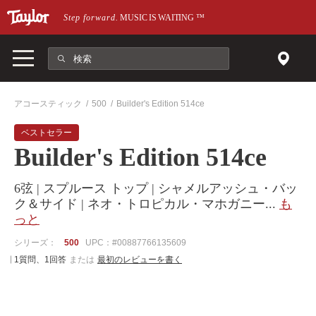
メインページにスキップ
Step forward.
MUSIC IS WAITING
™
アコースティック
500
Builder's Edition 514ce
ベストセラー
Builder's Edition 514ce
6弦 | スプルース トップ | シャメルアッシュ・バッ
ク＆サイド | ネオ・トロピカル・マホガニー
...
も
っと
シリーズ：
500
UPC：#00887766135609
1質問、1回答
または
最初のレビューを書く