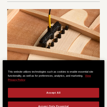
Expression System® 2
This website utilizes technologies such as cookies to enable essential site
functionality, as well as for preferences, analytics, and marketing.
View
Privacy Policy
Expression System® 2は、サドル後部に設置する画期
的なデザインにより、ギターのダイナミックな特性を
より豊かに引き出します。
Accept All
Accept Only Essential