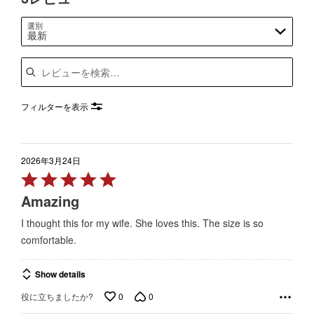
選別
最新
Search reviews
フィルターを表示
2026年3月24日
Rated
5
Amazing
out
I thought this for my wife. She loves this. The size is so
of
comfortable.
5
Show details
0
0
役に立ちましたか?