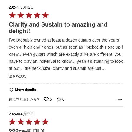
2024年6月12日
Rated
5
Clarity and Sustain to amazing and
out
delight!
of
I’ve probably owned at least a dozen guitars over the years
5
even 4 “high end “ ones, but as soon as I picked this one up I
knew…even guitars which are exactly alike are different, you
have to play an individual to know… yeah it’s stunning to look
…
at but… the neck, size, clarity and sustain are just
続きを読む
Show details
5
0
役に立ちましたか?
2024年4月22日
Rated
5
222ce-K DLX