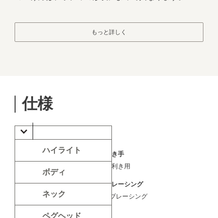
もっと詳しく
仕様
ハイライト
弦の数
利き手
6弦
右利き用
ボディ
シェイプ
ブレーシング
ネック
Grand Concert
Xブレーシング
カッタウェイ
色
ペグヘッド