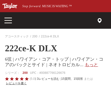
メインページにスキップ
Step forward.
MUSIC IS WAITING
™
アコースティック
200
222ce-K DLX
222ce-K DLX
6弦 | ハワイアン・コア・トップ | ハワイアン・コ
アのバックとサイド | ネオトロピカル
...
もっと
シリーズ：
200
UPC：#00887766126676
5
(5.0)
3レビューを読む
|
15質問、15回答
または
レビューを書く
の
う
ち
5
の