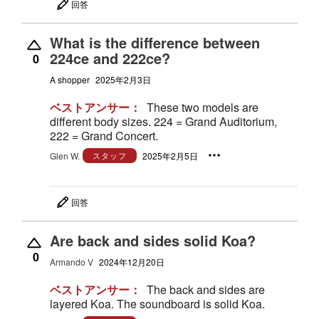
回答
What is the difference between
224ce and 222ce?
0
A shopper
2025年2月3日
ベストアンサー：
These two models are
different body sizes. 224 = Grand Auditorium,
222 = Grand Concert.
Glen W.
スタッフ
2025年2月5日
回答
Are back and sides solid Koa?
0
Armando V
2024年12月20日
ベストアンサー：
The back and sides are
layered Koa. The soundboard is solid Koa.