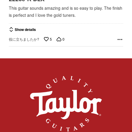
out
This guitar sounds amazing and is so easy to play. The finish
of
is perfect and I love the gold tuners.
5
Show details
5
0
役に立ちましたか?