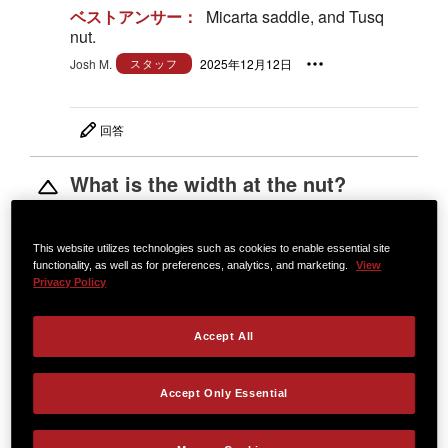
ベストアンサー：
Micarta saddle, and Tusq
nut.
Josh M.
スタッフ
2025年12月12日
回答
What is the width at the nut?
1
doug1
2025年11月21日
ベストアンサー：
1 11/16"
This website utilizes technologies such as cookies to enable essential site
functionality, as well as for preferences, analytics, and marketing.
View
Josh M.
スタッフ
2025年12月16日
Privacy Policy
Accept All
回答
Best strings for custom 224ce k
Accept Only Essential
DLX ?
1