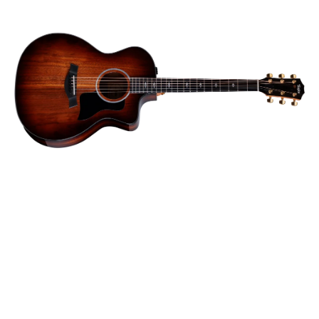
の
評
価