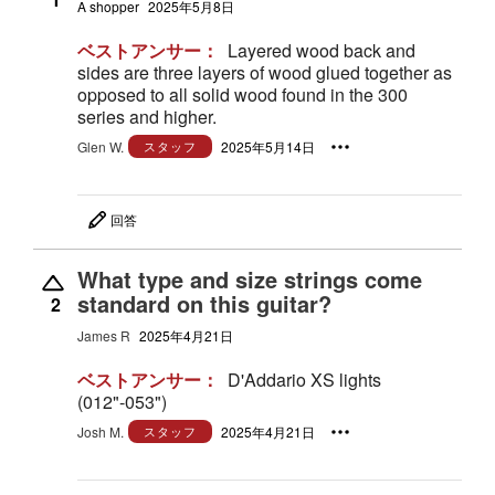
A shopper
2025年5月8日
ベストアンサー：
Layered wood back and
sides are three layers of wood glued together as
opposed to all solid wood found in the 300
series and higher.
Glen W.
スタッフ
2025年5月14日
回答
What type and size strings come
standard on this guitar?
2
James R
2025年4月21日
ベストアンサー：
D'Addario XS lights
(012"-053")
Josh M.
スタッフ
2025年4月21日