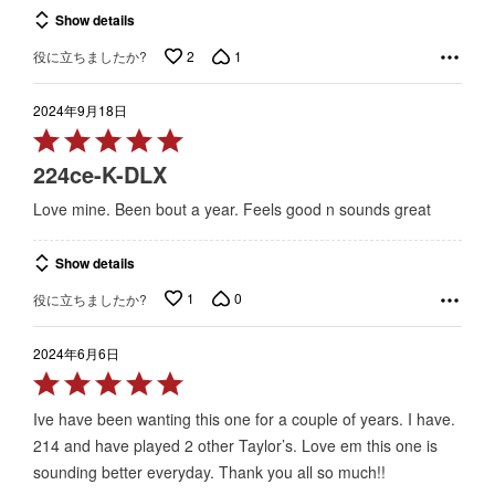
Show details
2
1
役に立ちましたか?
2024年9月18日
Rated
5
224ce-K-DLX
out
Love mine. Been bout a year. Feels good n sounds great
of
5
Show details
1
0
役に立ちましたか?
2024年6月6日
Rated
5
Ive have been wanting this one for a couple of years. I have.
out
214 and have played 2 other Taylor’s. Love em this one is
of
sounding better everyday. Thank you all so much!!
5