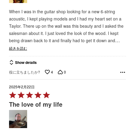
When I was in the guitar shop looking for a new 6-string
acoustic, I kept playing models and I had my heart set on a
Taylor. There up on the wall was this beauty and I asked the
salesman about it. I just loved the look of the wood. I kept
…
being drawn back to it and finally had to get it down and
続きを読む
Show details
4
0
役に立ちましたか?
2025年2月22日
Rated
5
The love of my life
out
of
5