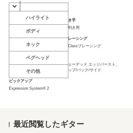
ハイライト
弦の数
利き手
6弦
右利き用
ボディ
シェイプ
ブレーシング
ネック
Grand Auditorium
C-Classブレーシング
カッタウェイ
色
ペグヘッド
ヴェネチアン・カッタウェイ
シェーデッド エッジバースト、
トップ/バック/サイド
その他
ピックアップ
Expression System® 2
最近閲覧したギター