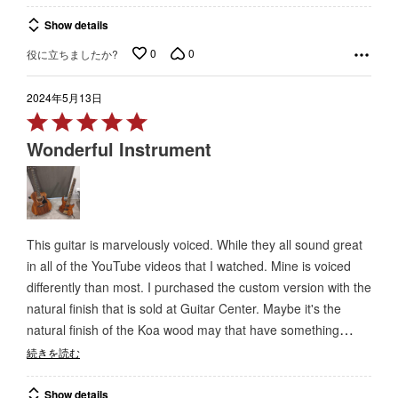
Show details
0
0
役に立ちましたか?
2024年5月13日
Rated
5
Wonderful Instrument
out
of
5
This guitar is marvelously voiced. While they all sound great
in all of the YouTube videos that I watched. Mine is voiced
differently than most. I purchased the custom version with the
natural finish that is sold at Guitar Center. Maybe it's the
…
natural finish of the Koa wood may that have something
続きを読む
Show details