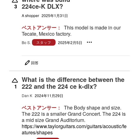
224ce-K DLX?
3
A shopper
2025年1月31日
ベストアンサー：
This model is made in our
Tecate, Mexico factory.
Bo S.
スタッフ
2025年2月5日
回答
What is the difference between the
222 and the 224 ce k-dlx?
1
Dan K
2024年11月29日
ベストアンサー：
The Body shape and size.
The 222 is a smaller Grand Concert. The 224 is
a mid size Grand Auditorium.
https://www.taylorguitars.com/guitars/acoustic/fe
atures/shapes