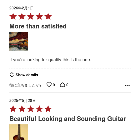
2026年2月1日
Rated
5
More than satisfied
out
of
5
If you're looking for quality this is the one.
Show details
0
0
役に立ちましたか?
2025年5月28日
Rated
5
Beautiful Looking and Sounding Guitar
out
of
5