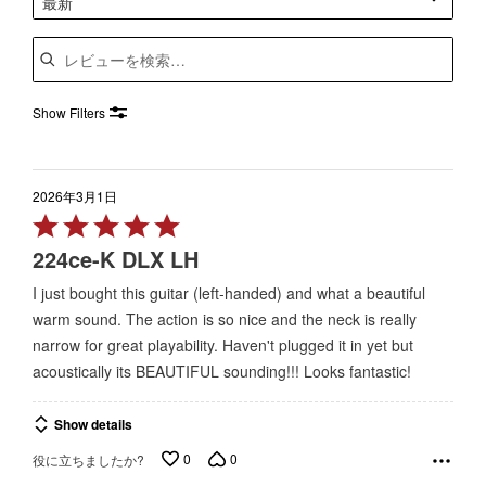
最新
Search reviews
Show Filters
2026年3月1日
Rated
5
224ce-K DLX LH
out
I just bought this guitar (left-handed) and what a beautiful
of
warm sound. The action is so nice and the neck is really
5
narrow for great playability. Haven't plugged it in yet but
acoustically its BEAUTIFUL sounding!!! Looks fantastic!
Show details
0
0
役に立ちましたか?