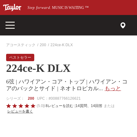
メインページにスキップ
Step forward.
MUSIC IS WAITING
™
アコースティック
200
224ce-K DLX
ベストセラー
224ce-K DLX
6弦 | ハワイアン・コア・トップ | ハワイアン・コ
アのバックとサイド | ネオトロピカル
...
もっと
シリーズ：
200
UPC：#00887766126621
5
(5.0)
8レビューを読む
|
14質問、14回答
または
レビューを書く
の
う
ち
5