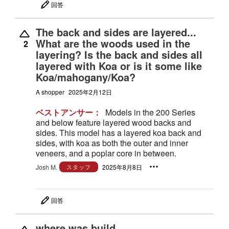
回答
The back and sides are layered...
What are the woods used in the
2
layering? Is the back and sides all
layered with Koa or is it some like
Koa/mahogany/Koa?
A shopper
2025年2月12日
ベストアンサー：
Models in the 200 Series
and below feature layered wood backs and
sides. This model has a layered koa back and
sides, with koa as both the outer and inner
veneers, and a poplar core in between.
Josh M.
スタッフ
2025年8月8日
回答
where was build