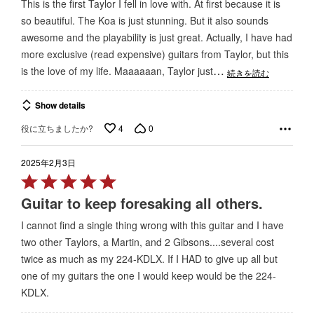
This is the first Taylor I fell in love with. At first because it is
so beautiful. The Koa is just stunning. But it also sounds
awesome and the playability is just great. Actually, I have had
more exclusive (read expensive) guitars from Taylor, but this
…
is the love of my life. Maaaaaan, Taylor just
続きを読む
Show details
4
0
役に立ちましたか?
2025年2月3日
Rated
5
Guitar to keep foresaking all others.
out
I cannot find a single thing wrong with this guitar and I have
of
two other Taylors, a Martin, and 2 Gibsons....several cost
5
twice as much as my 224-KDLX. If I HAD to give up all but
one of my guitars the one I would keep would be the 224-
KDLX.