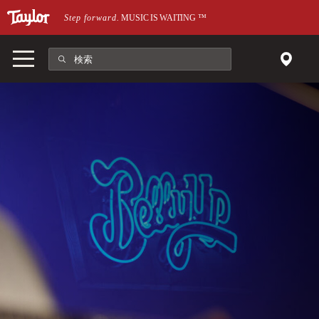
メインページにスキップ
Step forward.
MUSIC IS WAITING
™