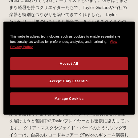
Artist に加わってくれたアーティストもいます。彼らはさまざ
まな経歴を持つクリエイターたちで、Taylor Guitarsや当社の
楽器と特別なつながりを築いてきてくれました。 Taylor
Artists は、世界のいろいろな場所で、あらゆるスタイルやジ
ャンルの音楽を演奏しています。シンガーソングライター、
カントリー・アーティスト、ブルース・プレイヤー、ジャ
This website utilizes technologies such as cookies to enable essential site
functionality, as well as for preferences, analytics, and marketing.
View
ズ・ギタリスト、クラシックの演奏家、さらにはハード・ロ
Privacy Policy
ッカーやメタル・プレイヤーまで多岐にわたるアーティスト
がそれぞれのTaylorのギターで演奏し創作しています。
私たちは、アーティストのキャリアのあらゆる段階をサポー
Accept All
トすることを信念としているため、アーティストに金銭的な
報酬を支払うのではなく、代わりに音楽で成功するための困
Accept Only Essential
難な坂道を登るクリエイターたちを全力でサポートすること
にしています。 私たちのパートナー・ミュージシャンには、
Manage Cookies
テイラー・スウィフト、ケイティ・ペリー、ザック・ブラウ
ン、ジェイソン・ムラーズといった現代の大物アーティスト
が名を連ねていますが、より多くのファンに自分たちの音楽
を届けようと奮闘中のTaylorプレイヤーとも密接に協力してい
ます。 ダリア・マスクやジェイド・バードのようなソングラ
イターは、自身のレコードやツアーでTaylorのギターを演奏し