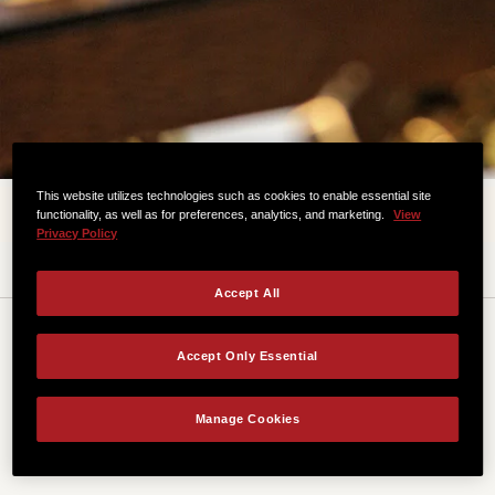
This website utilizes technologies such as cookies to enable essential site
functionality, as well as for preferences, analytics, and marketing.
View
Privacy Policy
Accept All
10. ポストをラップダウン
Accept Only Essential
弦が切れる原因となるねじれを防ぐために、高音弦の
Manage Cookies
一番下の巻き付け部分をチューナーの穴の端より下に
保ちます。