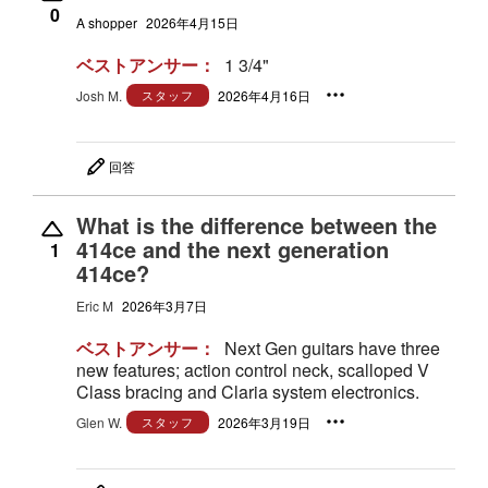
0
A shopper
2026年4月15日
ベストアンサー：
1 3/4"
Josh M.
スタッフ
2026年4月16日
回答
What is the difference between the
414ce and the next generation
1
414ce?
Eric M
2026年3月7日
ベストアンサー：
Next Gen guitars have three
new features; action control neck, scalloped V
Class bracing and Claria system electronics.
Glen W.
スタッフ
2026年3月19日