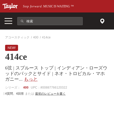
メインページにスキップ
Step forward.
MUSIC IS WAITING
™
アコースティック
400
414ce
NEW!
414ce
6弦 | スプルース トップ | インディアン・ローズウ
ッドのバックとサイド | ネオ・トロピカル・マホ
ガニー
...
もっと
シリーズ：
400
UPC：#00887766120322
4質問、4回答
または
最初のレビューを書く