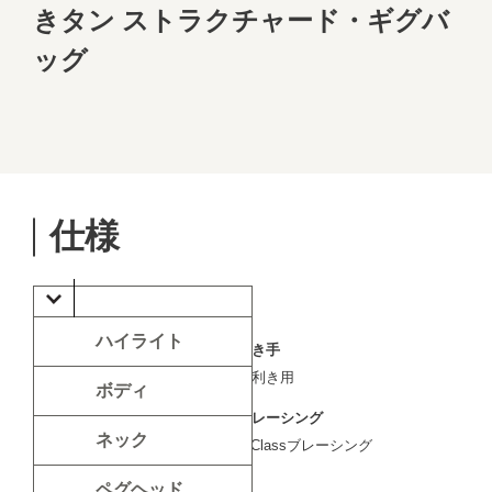
きタン ストラクチャード・ギグバ
ッグ
仕様
ハイライト
弦の数
利き手
6弦
右利き用
ボディ
シェイプ
ブレーシング
ネック
Grand Auditorium
V-Classブレーシング
カッタウェイ
色
ペグヘッド