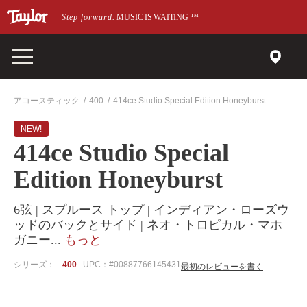
メインページにスキップ
Step forward.
MUSIC IS WAITING
™
アコースティック
400
414ce Studio Special Edition Honeyburst
NEW!
414ce Studio Special
Edition Honeyburst
6弦 | スプルース トップ | インディアン・ローズウ
ッドのバックとサイド | ネオ・トロピカル・マホ
ガニー
...
もっと
シリーズ：
400
UPC：#00887766145431
最初のレビューを書く