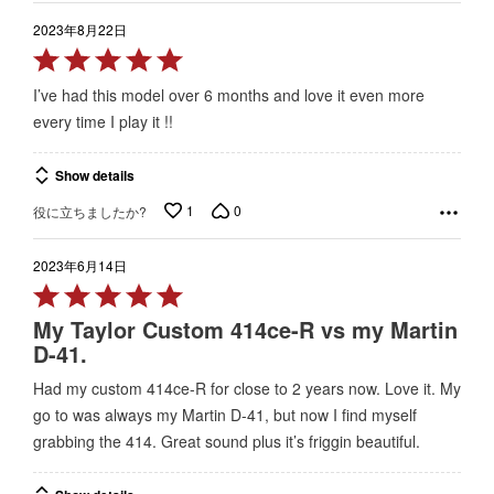
2023年8月22日
Rated
5
I’ve had this model over 6 months and love it even more
out
every time I play it !!
of
5
Show details
1
0
役に立ちましたか?
2023年6月14日
Rated
5
My Taylor Custom 414ce-R vs my Martin
out
D-41.
of
Had my custom 414ce-R for close to 2 years now. Love it. My
5
go to was always my Martin D-41, but now I find myself
grabbing the 414. Great sound plus it’s friggin beautiful.