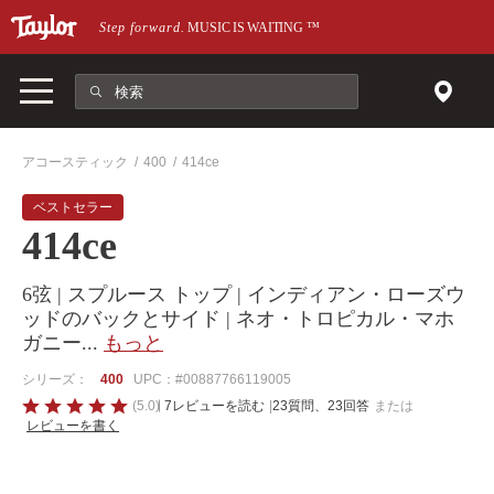
メインページにスキップ
Step forward.
MUSIC IS WAITING
™
アコースティック
400
414ce
ベストセラー
414ce
6弦 | スプルース トップ | インディアン・ローズウ
ッドのバックとサイド | ネオ・トロピカル・マホ
ガニー
...
もっと
シリーズ：
400
UPC：#00887766119005
5
(5.0)
7レビューを読む
|
23質問、23回答
または
レビューを書く
の
う
ち