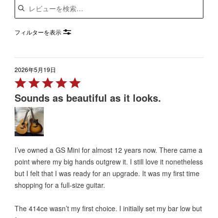
フィルターを表示
2026年5月19日
Rated
5
Sounds as beautiful as it looks.
out
of
5
I’ve owned a GS Mini for almost 12 years now. There came a
point where my big hands outgrew it. I still love it nonetheless
but I felt that I was ready for an upgrade. It was my first time
shopping for a full-size guitar.
The 414ce wasn’t my first choice. I initially set my bar low but