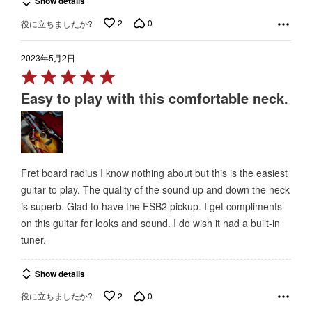
Show details
2
0
役に立ちましたか?
2023年5月2日
Rated
5
Easy to play with this comfortable neck.
out
of
5
Fret board radius I know nothing about but this is the easiest
guitar to play. The quality of the sound up and down the neck
is superb. Glad to have the ESB2 pickup. I get compliments
on this guitar for looks and sound. I do wish it had a built-in
tuner.
Show details
2
0
役に立ちましたか?