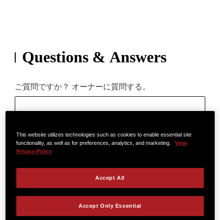
Questions & Answers
ご質問ですか？ オーナーに質問する。
入力すると、既存の回答が表示されます。
もっと詳しく
This website utilizes technologies such as cookies to enable essential site
functionality, as well as for preferences, analytics, and marketing.
View
23質問
最新の質問
Privacy Policy
Does the 414ce come with a nut
Accept All
width of 1 11/16"?
0
A shopper
2026年3月7日
Accept Only Essential