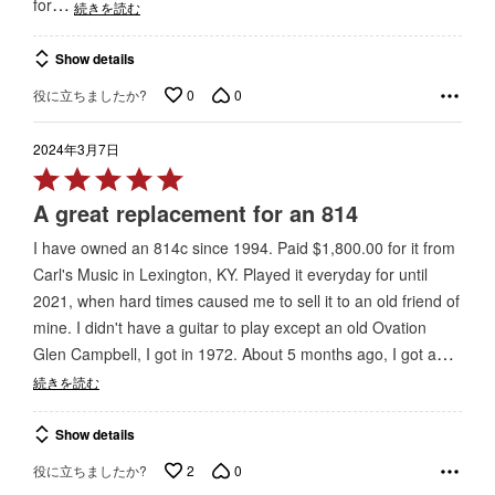
…
for
続きを読む
Show details
0
0
役に立ちましたか?
2024年3月7日
Rated
5
A great replacement for an 814
out
I have owned an 814c since 1994. Paid $1,800.00 for it from
of
Carl's Music in Lexington, KY. Played it everyday for until
5
2021, when hard times caused me to sell it to an old friend of
mine. I didn't have a guitar to play except an old Ovation
…
Glen Campbell, I got in 1972. About 5 months ago, I got a
続きを読む
Show details
2
0
役に立ちましたか?