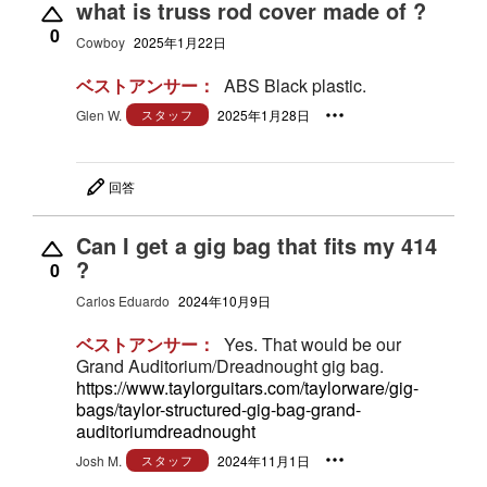
what is truss rod cover made of ?
0
Cowboy
2025年1月22日
ベストアンサー：
ABS Black plastic.
Glen W.
スタッフ
2025年1月28日
回答
Can I get a gig bag that fits my 414
?
0
Carlos Eduardo
2024年10月9日
ベストアンサー：
Yes. That would be our
Grand Auditorium/Dreadnought gig bag.
https://www.taylorguitars.com/taylorware/gig-
bags/taylor-structured-gig-bag-grand-
auditoriumdreadnought
Josh M.
スタッフ
2024年11月1日