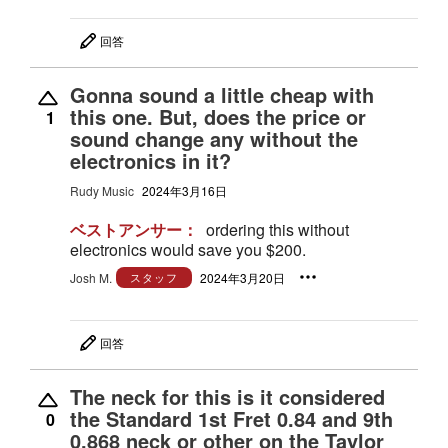
回答
Gonna sound a little cheap with
this one. But, does the price or
1
sound change any without the
electronics in it?
Rudy Music
2024年3月16日
ベストアンサー：
ordering this without
electronics would save you $200.
Josh M.
スタッフ
2024年3月20日
回答
The neck for this is it considered
the Standard 1st Fret 0.84 and 9th
0
0.868 neck or other on the Taylor