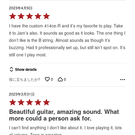
2023年4月9日
Rated
5
I have the custom 414ce-R and it’s my favorite to play. Take
out
it to Jam’s also. It sounds as good as it looks. The one thing I
of
don’t like is the B string. Almost sounds as though it’s
5
buzzing. Had it professionally set up, but still isn’t spot on. It’s
still one I play most.
Show details
0
0
役に立ちましたか?
2023年3月31日
Rated
5
Beautiful guitar, amazing sound. What
out
more could a person ask for.
of
I can't find anything I don't like about it. I love playing it, lots
5
of volume. Tone is amazing.