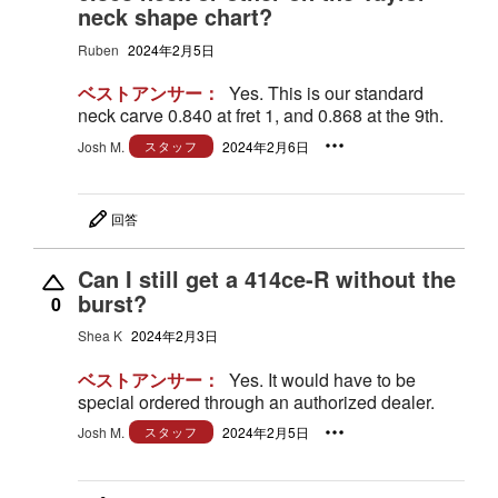
neck shape chart?
Ruben
2024年2月5日
ベストアンサー：
Yes. This is our standard
neck carve 0.840 at fret 1, and 0.868 at the 9th.
Josh M.
スタッフ
2024年2月6日
回答
Can I still get a 414ce-R without the
burst?
0
Shea K
2024年2月3日
ベストアンサー：
Yes. It would have to be
special ordered through an authorized dealer.
Josh M.
スタッフ
2024年2月5日