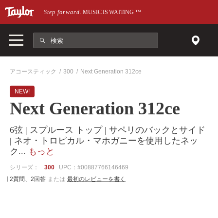
メインページにスキップ
Step forward.
MUSIC IS WAITING
™
アコースティック
300
Next Generation 312ce
NEW!
Next Generation 312ce
6弦 | スプルース トップ | サペリのバックとサイド
| ネオ・トロピカル・マホガニーを使用したネッ
ク
...
もっと
シリーズ：
300
UPC：#00887766146469
2質問、2回答
または
最初のレビューを書く