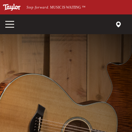
メインページにスキップ
Step forward.
MUSIC IS WAITING
™