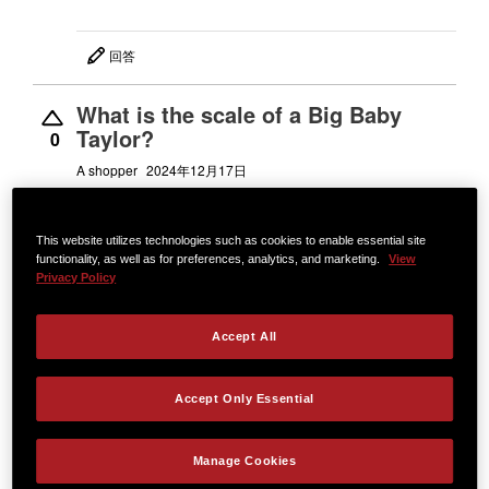
回答
What is the scale of a Big Baby
Taylor?
0
A shopper
2024年12月17日
ベストアンサー：
25-1/2"
This website utilizes technologies such as cookies to enable essential site
Bo S.
スタッフ
2024年12月18日
functionality, as well as for preferences, analytics, and marketing.
View
Privacy Policy
回答
Accept All
Radius fingerboard on the BBTe?
0
Accept Only Essential
Lalo Gómez
2024年6月3日
ベストアンサー：
Yes. 15".
Manage Cookies
Josh M.
スタッフ
2024年6月3日