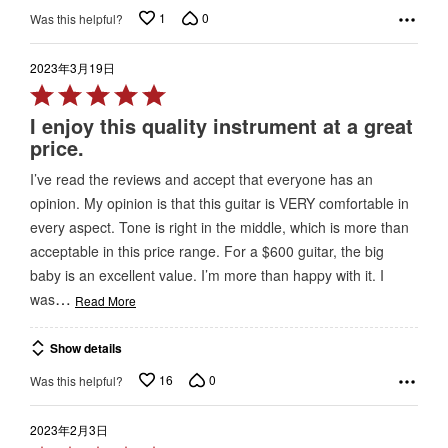
1
0
Was this helpful?
2023年3月19日
Rated
5
I enjoy this quality instrument at a great
out
price.
of
I’ve read the reviews and accept that everyone has an
5
opinion. My opinion is that this guitar is VERY comfortable in
every aspect. Tone is right in the middle, which is more than
acceptable in this price range. For a $600 guitar, the big
baby is an excellent value. I’m more than happy with it. I
…
was
Read More
Show details
16
0
Was this helpful?
2023年2月3日