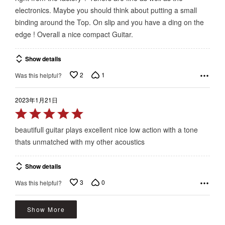
of
electronics. Maybe you should think about putting a small
5
binding around the Top. On slip and you have a ding on the
edge ! Overall a nice compact Guitar.
Show details
2
1
Was this helpful?
2023年1月21日
Rated
5
beautifull guitar plays excellent nice low action with a tone
out
thats unmatched with my other acoustics
of
5
Show details
3
0
Was this helpful?
Show More