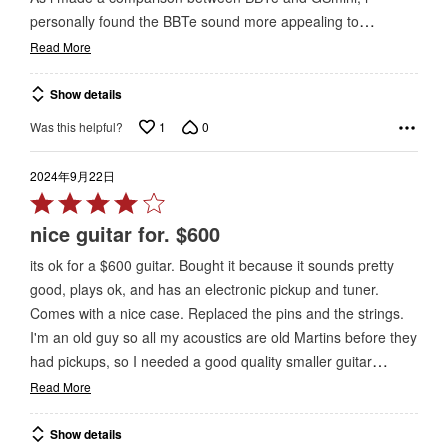
…
personally found the BBTe sound more appealing to
Read More
Show details
1
0
Was this helpful?
2024年9月22日
Rated
4
nice guitar for. $600
out
its ok for a $600 guitar. Bought it because it sounds pretty
of
good, plays ok, and has an electronic pickup and tuner.
5
Comes with a nice case. Replaced the pins and the strings.
I'm an old guy so all my acoustics are old Martins before they
…
had pickups, so I needed a good quality smaller guitar
Read More
Show details