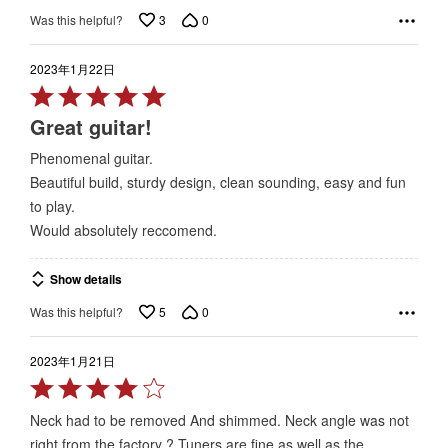
3
0
Was this helpful?
2023年1月22日
Rated
5
Great guitar!
out
Phenomenal guitar.
of
Beautiful build, sturdy design, clean sounding, easy and fun
5
to play.
Would absolutely reccomend.
Show details
5
0
Was this helpful?
2023年1月21日
Rated
4
Neck had to be removed And shimmed. Neck angle was not
out
right from the factory ? Tuners are fine as well as the