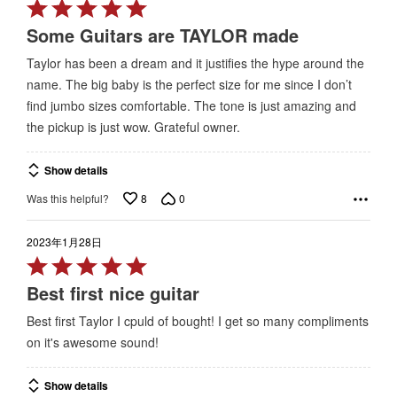
Rated
5
Some Guitars are TAYLOR made
out
Taylor has been a dream and it justifies the hype around the
of
name. The big baby is the perfect size for me since I don’t
5
find jumbo sizes comfortable. The tone is just amazing and
the pickup is just wow. Grateful owner.
Show details
8
0
Was this helpful?
2023年1月28日
Rated
5
Best first nice guitar
out
Best first Taylor I cpuld of bought! I get so many compliments
of
on it's awesome sound!
5
Show details