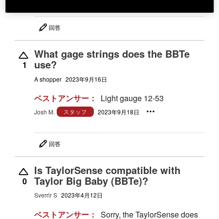
回答
What gage strings does the BBTe
use?
1
A shopper
2023年9月16日
ベストアンサー：
Light gauge 12-53
Josh M.
スタッフ
2023年9月18日
回答
Is TaylorSense compatible with
Taylor Big Baby (BBTe)?
0
Sverrir S
2023年4月12日
ベストアンサー：
Sorry, the TaylorSense does