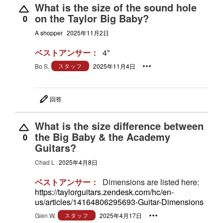
What is the size of the sound hole
on the Taylor Big Baby?
0
A shopper
2025年11月2日
ベストアンサー：
4"
Bo S.
スタッフ
2025年11月4日
回答
What is the size difference between
the Big Baby & the Academy
0
Guitars?
Chad L
2025年4月8日
ベストアンサー：
Dimensions are listed here:
https://taylorguitars.zendesk.com/hc/en-
us/articles/14164806295693-Guitar-Dimensions
Glen W.
スタッフ
2025年4月17日