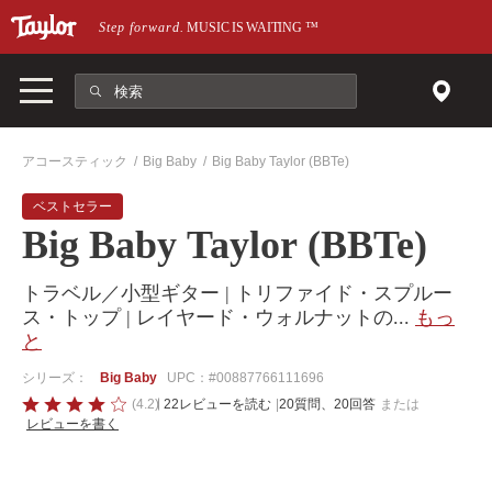
メインページにスキップ
Step forward.
MUSIC IS WAITING
™
アコースティック
Big Baby
Big Baby Taylor (BBTe)
ベストセラー
Big Baby Taylor (BBTe)
トラベル／小型ギター | トリファイド・スプルー
ス・トップ | レイヤード・ウォルナットの
...
もっ
と
シリーズ：
Big Baby
UPC：#00887766111696
4.2
(4.2)
22レビューを読む
|
20質問、20回答
または
レビューを書く
の
う
ち