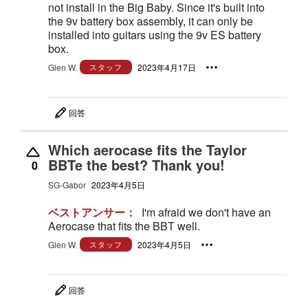
not install in the Big Baby. Since it's built into
the 9v battery box assembly, it can only be
installed into guitars using the 9v ES battery
box.
Glen W.
スタッフ
2023年4月17日
回答
Which aerocase fits the Taylor
BBTe the best? Thank you!
0
SG-Gabor
2023年4月5日
ベストアンサー：
I'm afraid we don't have an
Aerocase that fits the BBT well.
Glen W.
スタッフ
2023年4月5日
回答