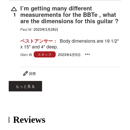
I’m getting many different
measurements for the BBTe , what
1
are the dimensions for this guitar ?
Paul M
2023年3月28日
ベストアンサー：
Body dimensions are 19 1/2"
x 15" and 4" deep.
Glen W.
スタッフ
2023年4月5日
回答
もっと見る
Reviews