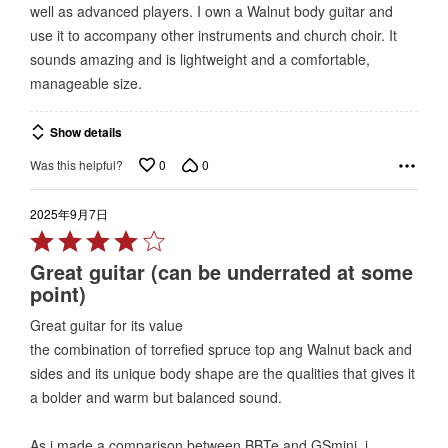
well as advanced players. I own a Walnut body guitar and
5
use it to accompany other instruments and church choir. It
sounds amazing and is lightweight and a comfortable,
manageable size.
Show details
0
0
Was this helpful?
2025年9月7日
Rated
4
Great guitar (can be underrated at some
out
point)
of
Great guitar for its value
5
the combination of torrefied spruce top ang Walnut back and
sides and its unique body shape are the qualities that gives it
a bolder and warm but balanced sound.
As i made a comparison between BBTe and GSmini, i