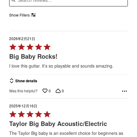
Show Filters
2026年2月21日
Rated
5
Big Baby Rocks!
out
I love this guitar. It’s so playable and sounds amazing.
of
5
Show details
0
0
Was this helpful?
2025年12月16日
Rated
5
Taylor Big Baby Acoustic/Electric
out
The Taylor Big baby is an excellent choice for beginners as
of